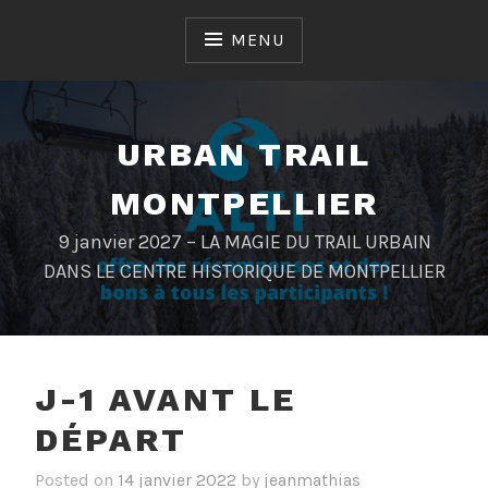
Skip
to
MENU
content
URBAN TRAIL
MONTPELLIER
9 janvier 2027 – LA MAGIE DU TRAIL URBAIN
DANS LE CENTRE HISTORIQUE DE MONTPELLIER
J-1 AVANT LE
DÉPART
Posted on
14 janvier 2022
by
jeanmathias